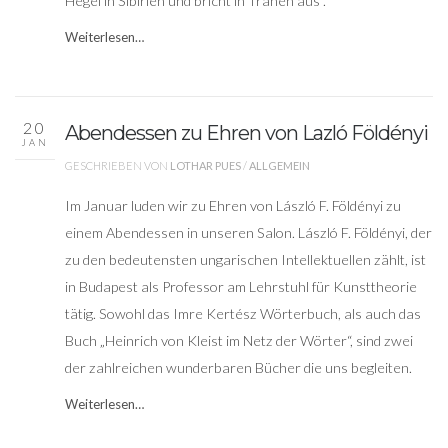
Hegel in Sibirien und bricht in Tränen aus”.
Weiterlesen…
20
Abendessen zu Ehren von Lazló Földényi
JAN
GESCHRIEBEN VON
LOTHAR PUES
/
ALLGEMEIN
Im Januar luden wir zu Ehren von László F. Földényi zu
einem Abendessen in unseren Salon. László F. Földényi, der
zu den bedeutensten ungarischen Intellektuellen zählt, ist
in Budapest als Professor am Lehrstuhl für Kunsttheorie
tätig. Sowohl das Imre Kertész Wörterbuch, als auch das
Buch „Heinrich von Kleist im Netz der Wörter“, sind zwei
der zahlreichen wunderbaren Bücher die uns begleiten.
Weiterlesen…