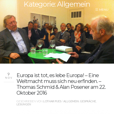
Kategorie: Allgemein
9
Europa ist tot, es lebe Europa! – Eine
NOV
Weltmacht muss sich neu erfinden. –
Thomas Schmid & Alan Posener am 22.
Oktober 2016
GESCHRIEBEN VON
LOTHAR PUES
/
ALLGEMEIN
,
GESPRÄCHE
,
LESUNGEN