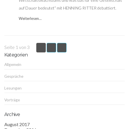
Wirtschaftswachstums und was das für eine Gesellschaft
auf Dauer bedeutet“ mit HENNING RITTER debattiert.
Weiterlesen…
Seite 1 von 3
1
2
3
Kategorien
Allgemein
Gespräche
Lesungen
Vorträge
Archive
August 2017