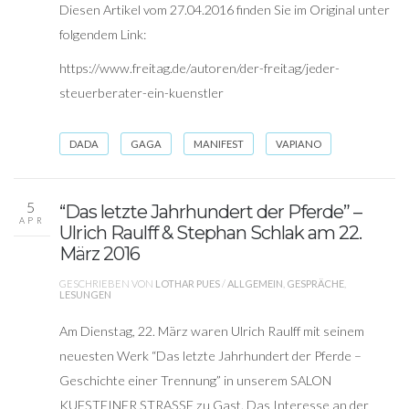
Diesen Artikel vom 27.04.2016 finden Sie im Original unter
folgendem Link:
https://www.freitag.de/autoren/der-freitag/jeder-
steuerberater-ein-kuenstler
DADA
GAGA
MANIFEST
VAPIANO
5
“Das letzte Jahrhundert der Pferde” –
APR
Ulrich Raulff & Stephan Schlak am 22.
März 2016
GESCHRIEBEN VON
LOTHAR PUES
/
ALLGEMEIN
,
GESPRÄCHE
,
LESUNGEN
Am Dienstag, 22. März waren Ulrich Raulff mit seinem
neuesten Werk “Das letzte Jahrhundert der Pferde –
Geschichte einer Trennung” in unserem SALON
KUFSTEINER STRASSE zu Gast. Das Interesse an der