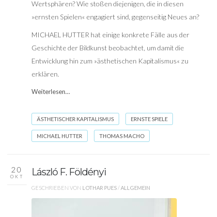
Wertsphären? Wie stoßen diejenigen, die in diesen
»ernsten Spielen« engagiert sind, gegenseitig Neues an?
MICHAEL HUTTER hat einige konkrete Fälle aus der
Geschichte der Bildkunst beobachtet, um damit die
Entwicklung hin zum »ästhetischen Kapitalismus« zu
erklären.
Weiterlesen…
ÄSTHETISCHER KAPITALISMUS
ERNSTE SPIELE
MICHAEL HUTTER
THOMAS MACHO
20
László F. Földényi
OKT
GESCHRIEBEN VON
LOTHAR PUES
/
ALLGEMEIN