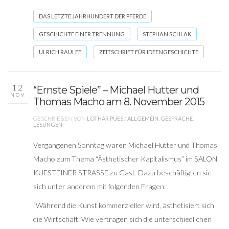
DAS LETZTE JAHRHUNDERT DER PFERDE
GESCHICHTE EINER TRENNUNG
STEPHAN SCHLAK
ULRICH RAULFF
ZEITSCHRIFT FÜR IDEENGESCHICHTE
12
“Ernste Spiele” – Michael Hutter und
NOV
Thomas Macho am 8. November 2015
GESCHRIEBEN VON
LOTHAR PUES
/
ALLGEMEIN
,
GESPRÄCHE
,
LESUNGEN
Vergangenen Sonntag waren Michael Hutter und Thomas
Macho zum Thema “Ästhetischer Kapitalismus” im SALON
KUFSTEINER STRASSE zu Gast. Dazu beschäftigten sie
sich unter anderem mit folgenden Fragen:
“Während die Kunst kommerzieller wird, ästhetisiert sich
die Wirtschaft. Wie vertragen sich die unterschiedlichen