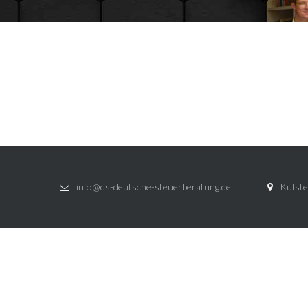
info@ds-deutsche-steuerberatung.de
Kufste