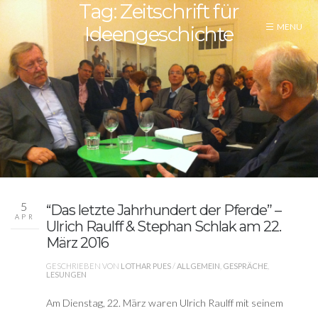
Tag: Zeitschrift für
Ideengeschichte
5
“Das letzte Jahrhundert der Pferde” –
APR
Ulrich Raulff & Stephan Schlak am 22.
März 2016
GESCHRIEBEN VON
LOTHAR PUES
/
ALLGEMEIN
,
GESPRÄCHE
,
LESUNGEN
Am Dienstag, 22. März waren Ulrich Raulff mit seinem