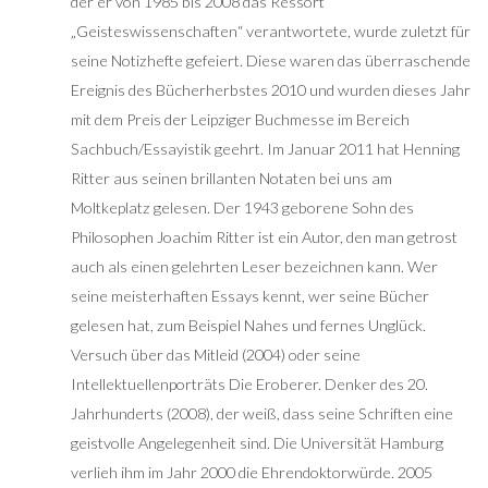
der er von 1985 bis 2008 das Ressort
„Geisteswissenschaften“ verantwortete, wurde zuletzt für
seine Notizhefte gefeiert. Diese waren das überraschende
Ereignis des Bücherherbstes 2010 und wurden dieses Jahr
mit dem Preis der Leipziger Buchmesse im Bereich
Sachbuch/Essayistik geehrt. Im Januar 2011 hat Henning
Ritter aus seinen brillanten Notaten bei uns am
Moltkeplatz gelesen. Der 1943 geborene Sohn des
Philosophen Joachim Ritter ist ein Autor, den man getrost
auch als einen gelehrten Leser bezeichnen kann. Wer
seine meisterhaften Essays kennt, wer seine Bücher
gelesen hat, zum Beispiel Nahes und fernes Unglück.
Versuch über das Mitleid (2004) oder seine
Intellektuellenporträts Die Eroberer. Denker des 20.
Jahrhunderts (2008), der weiß, dass seine Schriften eine
geistvolle Angelegenheit sind. Die Universität Hamburg
verlieh ihm im Jahr 2000 die Ehrendoktorwürde. 2005