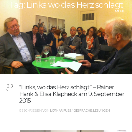
Tag: Links wo das Herz schlägt
23
“Links, wo das Herz schlägt” – Rainer
SEP
Hank & Elisa Klapheck am 9. September
2015
GESCHRIEBEN VON
LOTHAR PUES
/
GESPRÄCHE
,
LESUNGEN